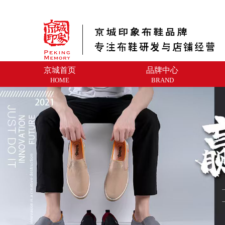
京城首页
品牌中心
HOME
BRAND