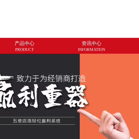
产品中心
资讯中心
PRODUCT
INFORMATION