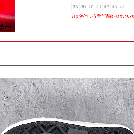
38
39
40
41
42
43
44
订货咨询：有意向请致电139107