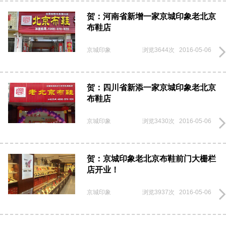
贺：河南省新增一家京城印象老北京
布鞋店
京城印象
浏览3644次 2016-05-06
贺：四川省新添一家京城印象老北京
布鞋店
京城印象
浏览3430次 2016-05-06
贺：京城印象老北京布鞋前门大栅栏
店开业！
京城印象
浏览3937次 2016-05-06