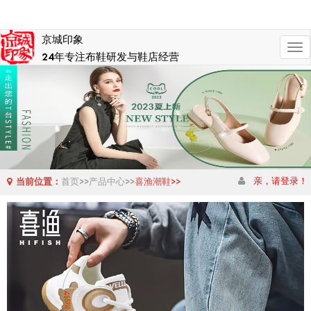
京城印象
切
24年专注布鞋研发与鞋店经营
换
导
航
亲，请登录！
当前位置：
首页>>
产品中心>>
喜渔潮鞋>>