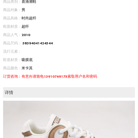
商品类别：
喜渔潮鞋
商品对象：
男
商品风格：
时尚超纤
鞋面材质：
超纤
商品人气：
2010
商品尺码：
38
39
40
41
42
43
44
流行元素：
鞋底材质：
吸膜底
商品颜色：
米卡其
订货咨询：有意向请致电13910769175索取用户名和密码
详情